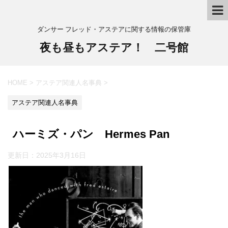
ダンサー フレッド・アステアに関する情報の保管庫
夜も昼もアステア！ 二号館
HOME
>
アステア関連人名事典
>
アステア関連人名事典
ハーミズ・パン Hermes Pan
更新日：
2025年3月16日